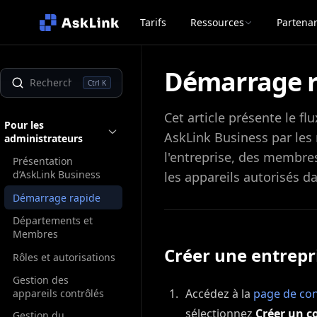
Tarifs
Ressources
Partenar
Démarrage r
Ctrl K
Cet article présente le fl
Pour les
AskLink Business par les
administrateurs
l'entreprise, des membres
Présentation
d’AskLink Business
les appareils autorisés d
Démarrage rapide
Départements et
Membres
Créer une entrepr
Rôles et autorisations
Gestion des
Accédez à la
page de con
appareils contrôlés
sélectionnez
Créer un 
Gestion du