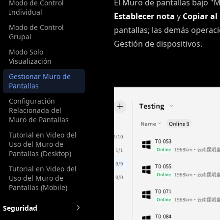
El Muro de pantallas bajo "M
Modo de Control
Individual
Establecer nota
y
Copiar al
Modo de Control
pantallas; las demás operaci
Grupal
Gestión de dispositivos.
Modo Solo
Visualización
Gestionar Muro de
Pantallas
Configuración
Relacionada del
Muro de Pantallas
Tutorial en Video del
Uso del Muro de
Pantallas (Desktop)
Tutorial en Video del
Uso del Muro de
Pantallas (Mobile)
Seguridad