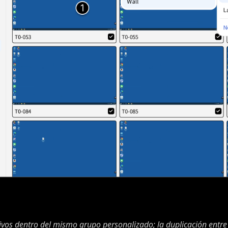
ivos dentro del mismo grupo personalizado; la duplicación entre 