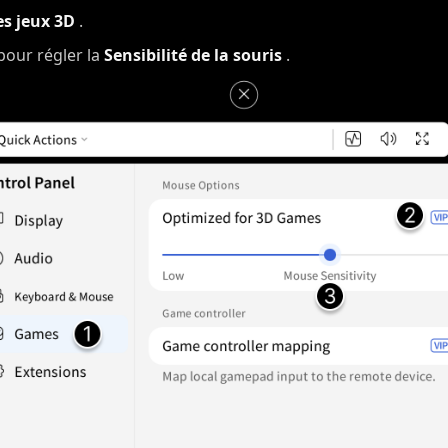
es jeux 3D
.
 pour régler la
Sensibilité de la souris
.