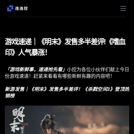
游戏速递｜《明末》发售多半差评!《嗜血
印》人气暴涨！
「游戏新鲜事，速递抢先看」
小控为各位小伙伴们献上今日
份游戏速递！赶紧来看看有哪些新鲜有趣的内容吧！
新游发售｜《明末》发售多半差评！《杀戮空间3》登顶热
销榜